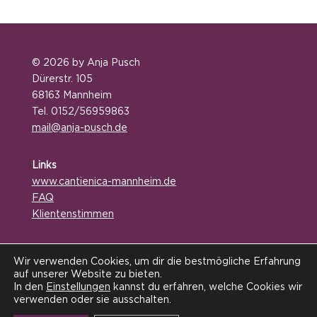
© 2026 by Anja Pusch
Dürerstr. 105
68163 Mannheim
Tel. 0152/56959863
mail@anja-pusch.de
Links
www.
cantienica-mannheim.de
FAQ
Klientenstimmen
Service
Wir verwenden Cookies, um dir die bestmögliche Erfahrung
Online-Terminbuchung
auf unserer Website zu bieten.
Kontakt / Anfahrt
In den
Einstellungen
kannst du erfahren, welche Cookies wir
verwenden oder sie ausschalten.
Impressum / Datenschutz