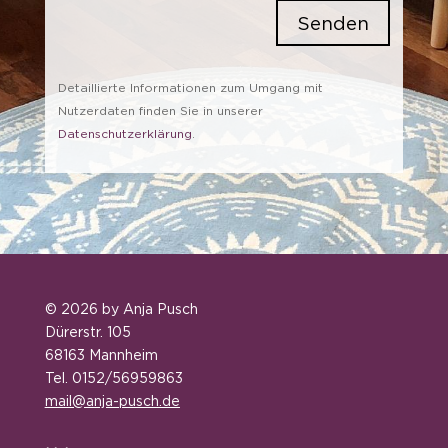
Senden
Detaillierte Informationen zum Umgang mit
Nutzerdaten finden Sie in unserer
Datenschutzerklärung
.
© 2026 by Anja Pusch
Dürerstr. 105
68163 Mannheim
Tel. 0152/56959863
mail@anja-pusch.de