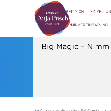
ÜBER MICH
EINZEL- U
TERMINVEREINBARUNG
Big Magic – Nimm 
Die Autorin des Bestsellers
Eat Pray Love
schr