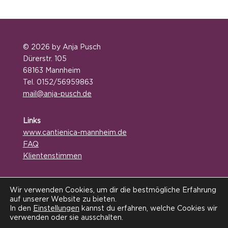
© 2026 by Anja Pusch
Dürerstr. 105
68163 Mannheim
Tel. 0152/56959863
mail@anja-pusch.de
Links
www.
cantienica-mannheim.de
FAQ
Klientenstimmen
Service
Wir verwenden Cookies, um dir die bestmögliche Erfahrung
Online-Terminbuchung
auf unserer Website zu bieten.
Kontakt / Anfahrt
In den
Einstellungen
kannst du erfahren, welche Cookies wir
verwenden oder sie ausschalten.
Impressum / Datenschutz